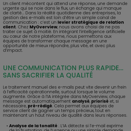
Un client mécontent qui attend une réponse, une demande
urgente qui se noie dans le flux, un échange qui manque
de clarté… Dans la réalité quotidienne des entreprises, la
gestion des e-mails est loin d’être un simple canal de
communication : c’est un
levier stratégique de relation
client
. Chez
MyOverview
, nous avons choisi de ne pas
traiter ce sujet à moitié. En intégrant l’intelligence artificielle
au cœur de notre plateforme, nous permettons aux
équipes de transformer chaque message en une
opportunité de mieux répondre, plus vite, et avec plus
d’impact.
UNE COMMUNICATION PLUS RAPIDE…
SANS SACRIFIER LA QUALITÉ
Le traitement manuel des e-mails peut vite devenir un frein
à l’efficacité opérationnelle, surtout lorsque le volume
augmente. Grâce à l’IA intégrée dans MyOverview, chaque
message est automatiquement
analysé
,
priorisé
et, si
nécessaire,
pré-rédigé
. Cela permet aux équipes de
service client de gagner un temps précieux, tout en
maintenant un haut niveau de qualité dans leurs réponses.
Analyse de la tonalité
: L’IA détecte si l’e-mail exprime
de la frustration, de l’urgence ou une simple demande