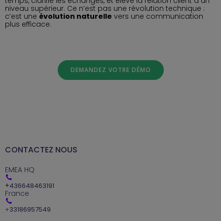
temps, clarifie les échanges, et élève la relation client à un
niveau supérieur. Ce n’est pas une révolution technique :
c’est une
évolution naturelle
vers une communication
plus efficace.
DEMANDEZ VOTRE DÉMO
CONTACTEZ NOUS
EMEA HQ
+
436648463191
France
+
33186957549