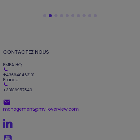
CONTACTEZ NOUS
EMEA HQ
+
436648463191
France
+
33186957549
management@my-overview.com