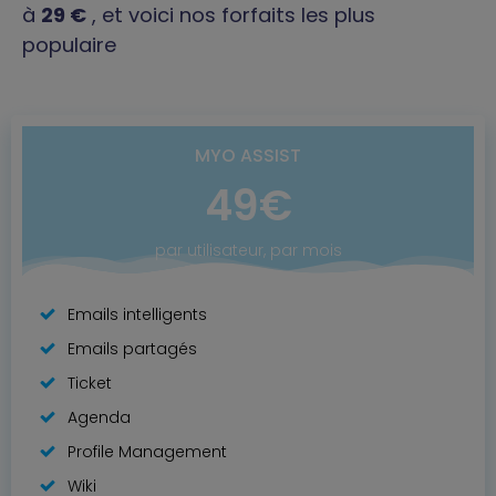
à
29 €
, et voici nos forfaits les plus
populaire
MYO ASSIST
49€
par utilisateur, par mois
Emails intelligents
Emails partagés
Ticket
Agenda
Profile Management
Wiki