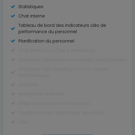
Statistiques
Chat interne
Tableau de bord des indicateurs clés de
performance du personnel
Planification du personnel
Chat client (Live-Chat & WhatsApp)
Interactive Satisfaction & complaint management
Intégration des statistiques sur les appels
téléphoniques
Flash info
Intelligence artificielle
Intégrations externes (Interfaces)
Qualification des demandes des clients
CRM