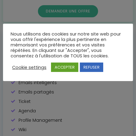
DEMANDER UNE OFFRE
Nous utilisons des cookies sur notre site web pour
MYO COMPLETE
vous offrir l'expérience la plus pertinente en
mémorisant vos préférences et vos visites
79€
répétées. En cliquant sur "Accepter", vous
consentez à l'utilisation de TOUS les cookies.
par utilisateur, par mois
Cookie settings
ACCEPTER
REFUSER
Emails intelligents
Emails partagés
Ticket
Agenda
Profile Management
Wiki