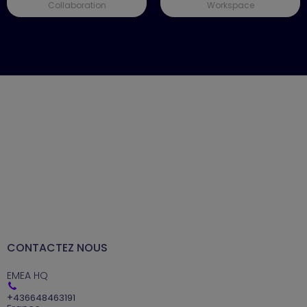
Collaboration
Workspace
CONTACTEZ NOUS
EMEA HQ
+
436648463191