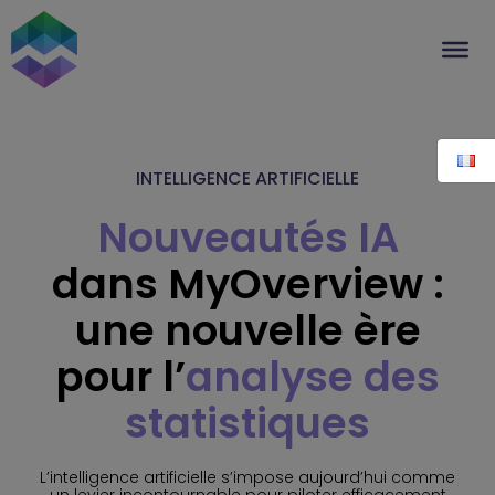
Aller
au
contenu
INTELLIGENCE ARTIFICIELLE
Nouveautés IA
dans MyOverview :
une nouvelle ère
pour l’
analyse des
statistiques
L’intelligence artificielle s’impose aujourd’hui comme
un levier incontournable pour piloter efficacement