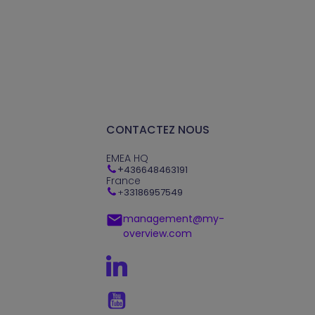
CONTACTEZ NOUS
EMEA HQ
+
436648463191
France
+
33186957549
management@my-
overview.com