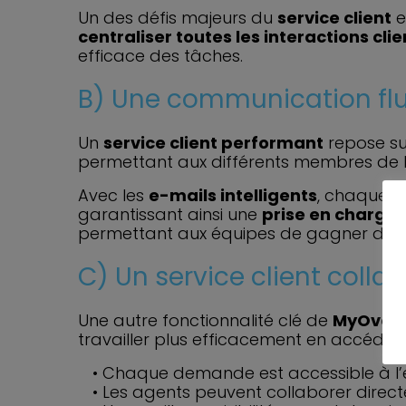
Un des défis majeurs du
service client
e
centraliser toutes les interactions clie
efficace des tâches.
B) Une communication flui
Un
service client performant
repose su
permettant aux différents membres de l
Avec les
e-mails intelligents
, chaque a
garantissant ainsi une
prise en charge 
permettant aux équipes de gagner du te
C) Un service client colla
Une autre fonctionnalité clé de
MyOver
travailler plus efficacement en accéd
Chaque demande est accessible à l’en
Les agents peuvent collaborer direct