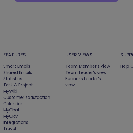
FEATURES
USER VIEWS
SUPP
Smart Emails
Team Member’s view
Help 
Shared Emails
Team Leader’s view
Statistics
Business Leader’s
Task & Project
view
MyWiki
Customer satisfaction
Calendar
MyChat
MyCRM
Integrations
Travel