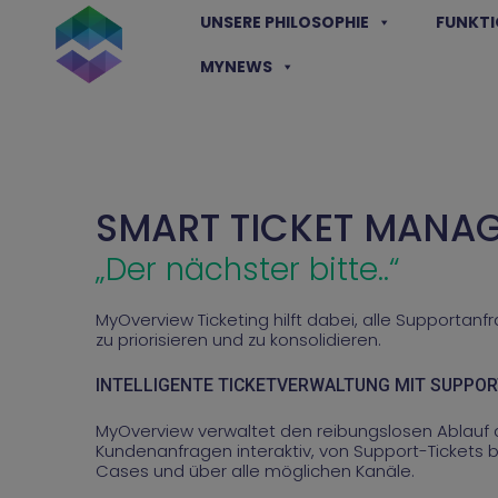
Skip
UNSERE PHILOSOPHIE
FUNKT
to
content
MYNEWS
SMART TICKET MANA
„Der nächster bitte..“
MyOverview Ticketing hilft dabei, alle Supportanf
zu priorisieren und zu konsolidieren.
INTELLIGENTE TICKETVERWALTUNG MIT SUPPO
MyOverview verwaltet den reibungslosen Ablauf al
Kundenanfragen interaktiv, von Support-Tickets bi
Cases und über alle möglichen Kanäle.