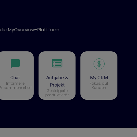
in die MyOverview-Plattform
Chat
Aufgabe &
My CRM
Informelle
Fokus, auf
Projekt
Zusammenarbeit
Kunden
Gesteigerte
produktivität