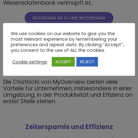
Wissensdatenbank verknüpft ist.
ENTDECKEN SIE KI UND MYOVERVIEW
We use cookies on our website to give you the
DIE VORTEILE VON
most relevant experience by remembering your
preferences and repeat visits. By clicking “Accept”,
MYOVERVIEW FÜR
you consent to the use of ALL the cookies.
UNTERNEHMEN
Cookie settings
ACCEPT
REJECT
Die Chatbots von MyOverview bieten viele
Vorteile für Unternehmen, insbesondere in einer
Umgebung, in der Produktivität und Effizienz an
erster Stelle stehen.
Zeitersparnis und Effizienz